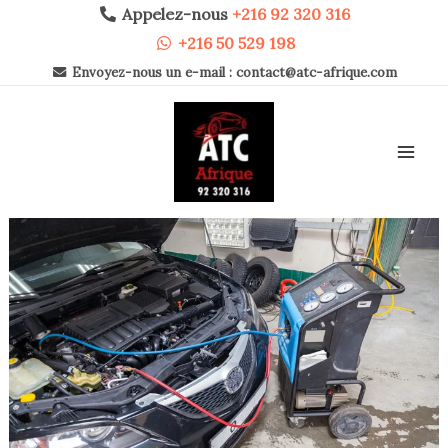
Aller
Appelez-nous
+216 92 320 316
au
+216 50 529 198
contenu
Envoyez-nous un e-mail : contact@atc-afrique.com
Mai
Navigation
des
Men
articles